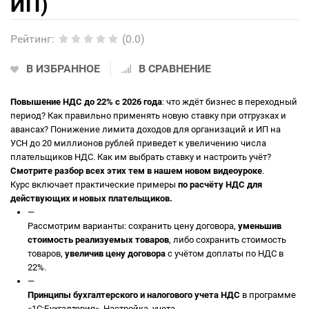
ИП)
Рейтинг
:
(0.0)
В ИЗБРАННОЕ
В СРАВНЕНИЕ
Повышение НДС до 22% с 2026 года
: что ждёт бизнес в переходный
период? Как правильно применять новую ставку при отгрузках и
авансах? Понижение лимита доходов для организаций и ИП на
УСН до 20 миллионов рублей приведет к увеличению числа
плательщиков НДС. Как им выбрать ставку и настроить учёт?
Смотрите разбор всех этих тем в нашем новом видеоуроке
.
Курс включает практические примеры
по расчёту НДС для
действующих и новых плательщиков.
—
Рассмотрим варианты: сохранить цену договора,
уменьшив
стоимость реализуемых товаров
, либо сохранить стоимость
товаров,
увеличив цену договора
с учётом доплаты по НДС в
22%.
—
Принципы бухгалтерского и налогового учета НДС
в программе
«1С:Бухгалтерия». Настройка учета.