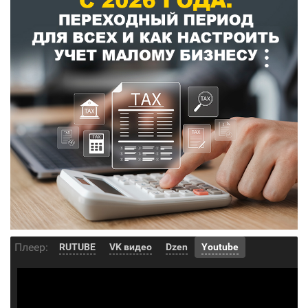
Плеер:
RUTUBE
VK видео
Dzen
Youtube