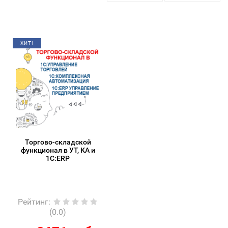
ХИТ!
Торгово-складской
функционал в УТ, КА и
1С:ERP
Рейтинг
:
(0.0)