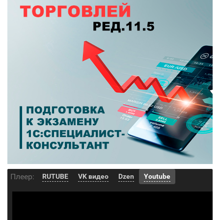
Плеер:
RUTUBE
VK видео
Dzen
Youtube