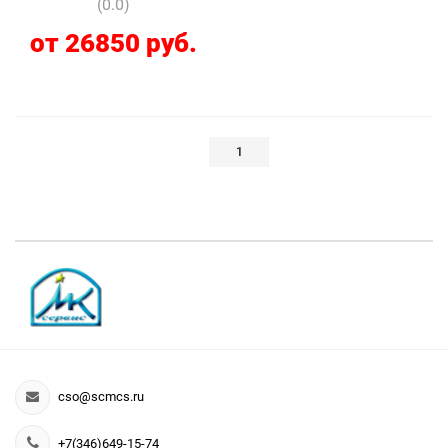
(0.0)
от 26850 руб.
1
cso@scmcs.ru
+7(346)649-15-74